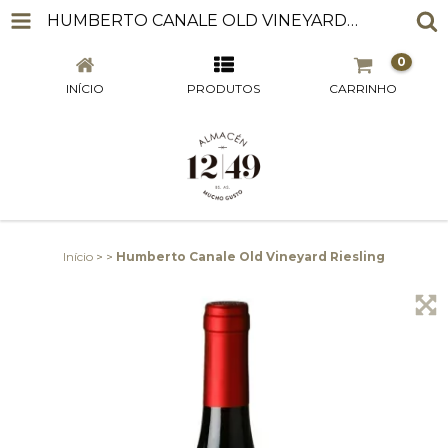
HUMBERTO CANALE OLD VINEYARD RIESLING
0
INÍCIO
PRODUTOS
CARRINHO
Início
>
>
Humberto Canale Old Vineyard Riesling