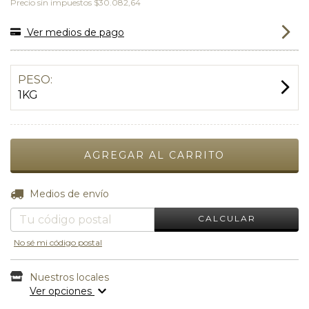
Precio sin impuestos
$30.082,64
Ver medios de pago
PESO:
1KG
CAMBIAR CP
Entregas para el CP:
Medios de envío
CALCULAR
No sé mi código postal
Nuestros locales
Ver opciones