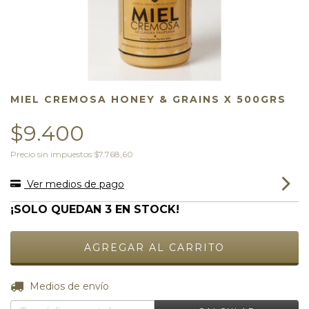
MIEL CREMOSA HONEY & GRAINS X 500GRS
$9.400
Precio sin impuestos
$7.768,60
Ver medios de pago
¡SOLO QUEDAN
3
EN STOCK!
CAMBIAR CP
Entregas para el CP:
Medios de envío