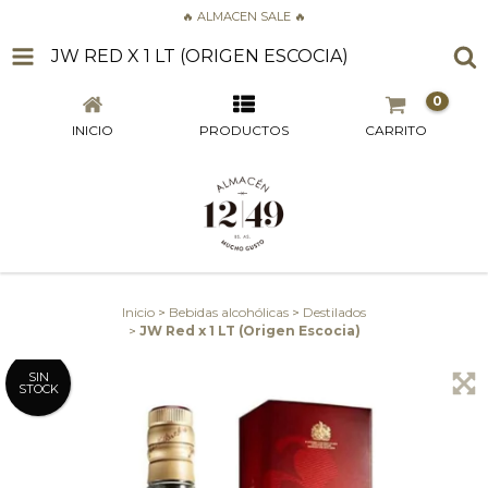
🔥 ALMACEN SALE 🔥
JW RED X 1 LT (ORIGEN ESCOCIA)
0
INICIO
PRODUCTOS
CARRITO
Inicio
>
Bebidas alcohólicas
>
Destilados
>
JW Red x 1 LT (Origen Escocia)
SIN
STOCK