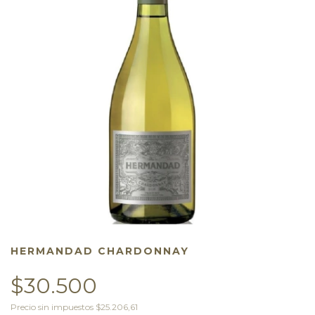
HERMANDAD CHARDONNAY
$30.500
Precio sin impuestos
$25.206,61