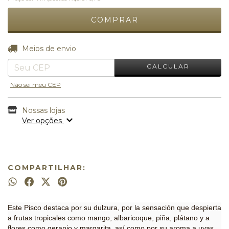
ALTERAR CEP
Entregas para o CEP:
Meios de envio
CALCULAR
Não sei meu CEP
Nossas lojas
Ver opções
COMPARTILHAR:
Este Pisco destaca por su dulzura, por la sensación que despierta
a frutas tropicales como mango, albaricoque, piña, plátano y a
flores como geranio y margarita, así como por su aroma a uvas.