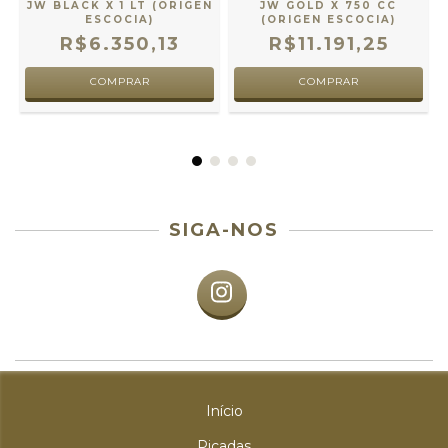
L
JW BLACK X 1 LT (ORIGEN
JW GOLD X 750 CC
ESCOCIA)
(ORIGEN ESCOCIA)
R$6.350,13
R$11.191,25
SIGA-NOS
Início
Picadas